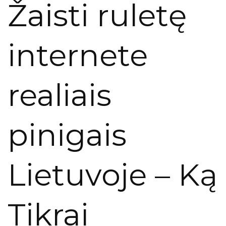
Žaisti ruletę
internete
realiais
pinigais
Lietuvoje – Ką
Tikrai