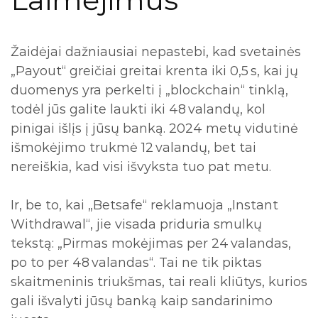
Žaidėjai dažniausiai nepastebi, kad svetainės
„Payout“ greičiai greitai krenta iki 0,5 s, kai jų
duomenys yra perkelti į „blockchain“ tinklą,
todėl jūs galite laukti iki 48 valandų, kol
pinigai išlįs į jūsų banką. 2024 metų vidutinė
išmokėjimo trukmė 12 valandų, bet tai
nereiškia, kad visi išvyksta tuo pat metu.
Ir, be to, kai „Betsafe“ reklamuoja „Instant
Withdrawal“, jie visada priduria smulkų
tekstą: „Pirmas mokėjimas per 24 valandas,
po to per 48 valandas“. Tai ne tik piktas
skaitmeninis triukšmas, tai reali kliūtys, kurios
gali išvalyti jūsų banką kaip sandarinimo