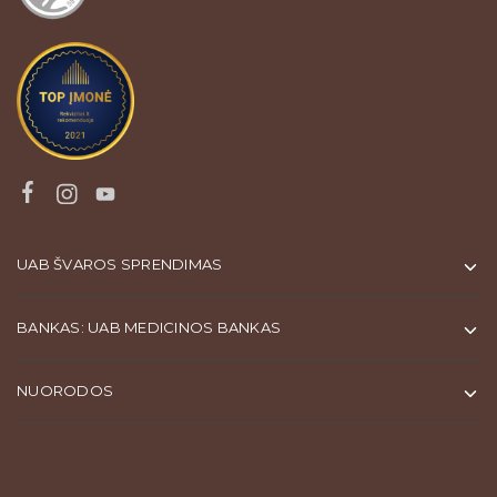
UAB ŠVAROS SPRENDIMAS
BANKAS: UAB MEDICINOS BANKAS
NUORODOS