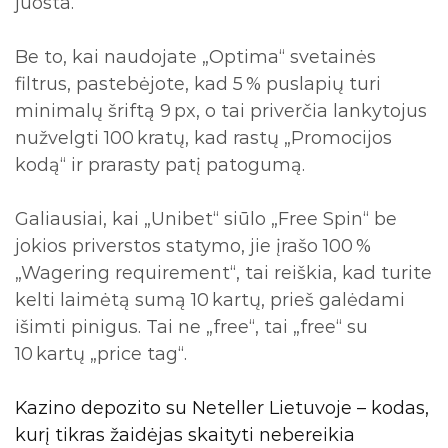
juosta.
Be to, kai naudojate „Optima“ svetainės
filtrus, pastebėjote, kad 5 % puslapių turi
minimalų šriftą 9 px, o tai priverčia lankytojus
nužvelgti 100 kratų, kad rastų „Promocijos
kodą“ ir prarasty patį patogumą.
Galiausiai, kai „Unibet“ siūlo „Free Spin“ be
jokios priverstos statymo, jie įrašo 100 %
„Wagering requirement“, tai reiškia, kad turite
kelti laimėtą sumą 10 kartų, prieš galėdami
išimti pinigus. Tai ne „free“, tai „free“ su
10 kartų „price tag“.
Kazino depozito su Neteller Lietuvoje – kodas,
kurį tikras žaidėjas skaityti nebereikia