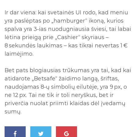
Ir dar viena: kai svetainės UI rodo, kad meniu
yra paslėptas po „hamburger“ ikoną, kurios
spalva yra 3‑ias nuodugniausia šviesi, tai labai
lėtina prieigą prie „Cashier“ skyriaus –
8 sekundės laukimas – kas tikrai nevertas 1 €
laimėjimo.
Bet pats blogiausias trūkumas yra tai, kad kai
atidarote „Betsafe“ žaidimo langą, šriftas,
naudojamas 8‑ų simbolių eilutėje, yra 9 px, o
ne 12 px. Tai ne tik ir toli neryškus, bet ir
priverčia nuolat priimti klaidas dėl įvedamų
sumų.