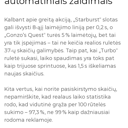
automatiniais žaidimais
Kalbant apie greitą akciją, „Starburst“ slotas
gali išvysti 8‑ąjį laimėjimo liniją per 0,2 s, o
„Gonzo’s Quest“ turės 5 % laimėtojų, bet tai
yra tik įspėjimas – tai ne keičia realios ruletės
37‑ų skaičių galimybės. Taip pat, kai „Turbo“
ruletė sukasi, laiko spaudimas yra toks pat
kaip trijuose sprintuose, kas 1,5 s iškeliamas
naujas skaičius.
Kita vertus, kai norite pasiskirstymo skaičių,
nepamirškite, kad realaus laiko statistika
rodo, kad vidutinė grąža per 100 rūtelės
sukimo – 97,3 %, ne 99 % kaip dažniausiai
rodoma reklamoje.