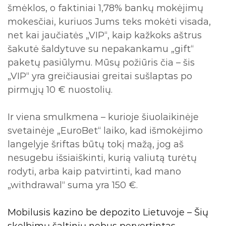
šmėklos, o faktiniai 1,78% bankų mokėjimų
mokesčiai, kuriuos Jums teks mokėti visada,
net kai jaučiatės „VIP“, kaip kažkoks aštrus
šakutė šaldytuve su nepakankamu „gift“
paketų pasiūlymu. Mūsų požiūris čia – šis
„VIP“ yra greičiausiai greitai sušlaptas po
pirmųjų 10 € nuostolių.
Ir viena smulkmena – kurioje šiuolaikinėje
svetainėje „EuroBet“ laiko, kad išmokėjimo
langelyje šriftas būtų tokį mažą, jog aš
nesugebu išsiaiškinti, kurią valiutą turėtų
rodyti, arba kaip patvirtinti, kad mano
„withdrawal“ suma yra 150 €.
Mobilusis kazino be depozito Lietuvoje – Šių
skelbimų šaltinių nebus pervertintas